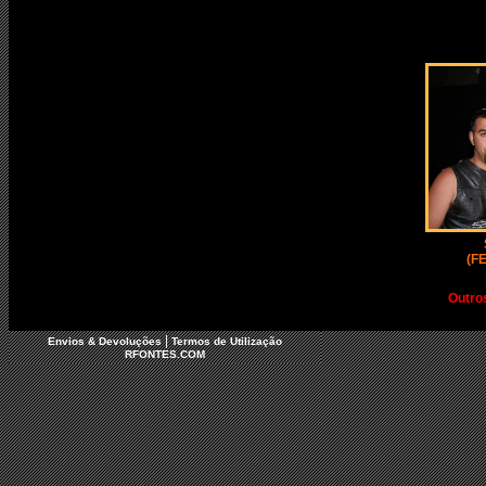
(F
Outro
|
Envios & Devoluções
Termos de Utilização
RFONTES.COM