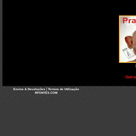
Outro
|
Envios & Devoluções
Termos de Utilização
RFONTES.COM