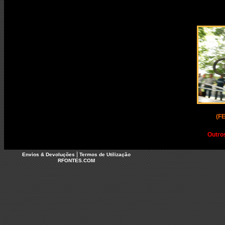
(F
Outro
|
Envios & Devoluções
Termos de Utilização
RFONTES.COM