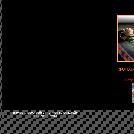
(FOTOGR
Outro
|
Envios & Devoluções
Termos de Utilização
RFONTES.COM