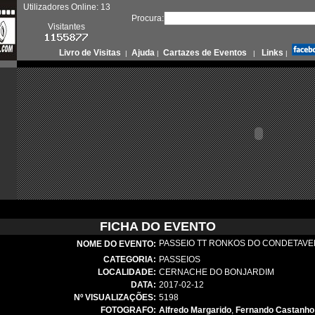
Utilizadores Online: 13
Procura:
Visitantes
Livro de Visitas
Ajuda
Cartazes de Eventos
Links
|
|
|
|
FICHA DO EVENTO
PASSEIO TT RONKOS DO CONDETAVEL 2
NOME DO EVENTO:
CATEGORIA:
PASSEIOS
LOCALIDADE:
CERNACHE DO BONJARDIM
DATA:
2017-02-12
Nº VISUALIZAÇÕES:
5198
FOTOGRAFO:
Alfredo Margarido
,
Fernando Castanho