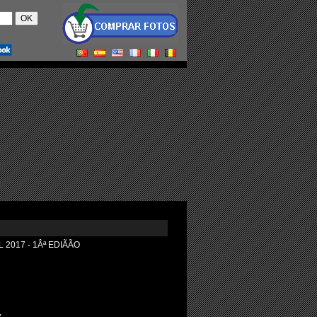
017 - 1Âª EDIÃÃO
,