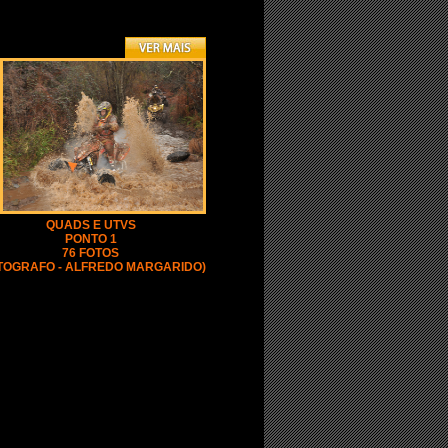
QUADS E UTVS
PONTO 1
76 FOTOS
TOGRAFO - ALFREDO MARGARIDO)