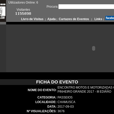
Utilizadores Online: 6
Procura:
Visitantes
Livro de Visitas
Ajuda
Cartazes de Eventos
Links
|
|
|
|
FICHA DO EVENTO
ENCONTRO MOTOS E MOTORIZADAS CL
NOME DO EVENTO:
PINHEIRO GRANDE 2017 - III EDIÃÃO
CATEGORIA:
PASSEIOS
LOCALIDADE:
CHAMUSCA
DATA:
2017-09-03
Nº VISUALIZAÇÕES:
3676