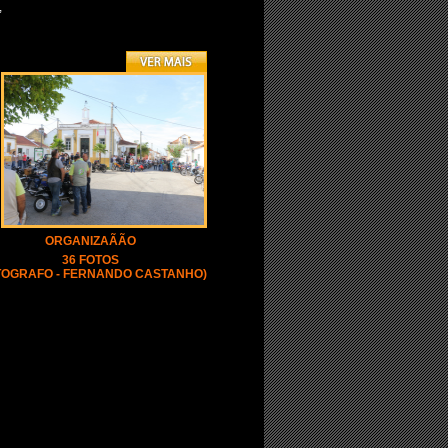
,
ORGANIZAÃÃO
36 FOTOS
TOGRAFO - FERNANDO CASTANHO)