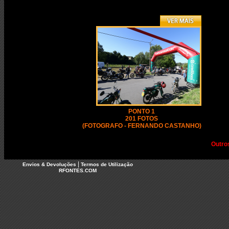
PONTO 1
201 FOTOS
(FOTOGRAFO - FERNANDO CASTANHO)
Outro
|
Envios & Devoluções
Termos de Utilização
RFONTES.COM