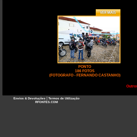
PONTO
186 FOTOS
(FOTOGRAFO - FERNANDO CASTANHO)
Outro
|
Envios & Devoluções
Termos de Utilização
RFONTES.COM