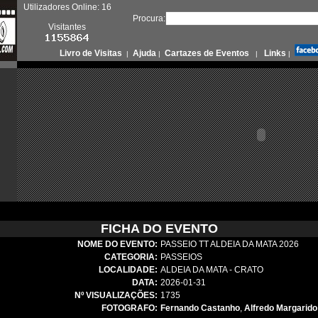
Utilizadores Online: 16
Procura:
Visitantes
Livro de Visitas
Ajuda
Cartazes de Eventos
Links
|
|
|
|
FICHA DO EVENTO
NOME DO EVENTO:
PASSEIO TT ALDEIA DA MATA 2026
CATEGORIA:
PASSEIOS
LOCALIDADE:
ALDEIA DA MATA - CRATO
DATA:
2026-01-31
Nº VISUALIZAÇÕES:
1735
FOTOGRAFO:
Fernando Castanho
,
Alfredo Margarido