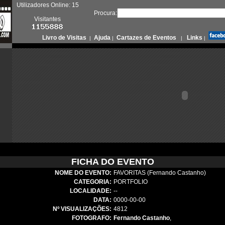
Utilizadores Online: 15
Procura:
Visitantes
Livro de Visitas
Ajuda
Cartazes de Eventos
Links
|
|
|
|
FICHA DO EVENTO
NOME DO EVENTO:
FAVORITAS (Fernando Castanho)
CATEGORIA:
PORTFOLIO
LOCALIDADE:
--
DATA:
0000-00-00
Nº VISUALIZAÇÕES:
4812
FOTOGRAFO:
Fernando Castanho
,