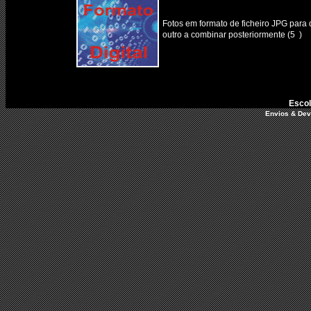
Fotos em formato de ficheiro JPG para q
outro a combinar posteriormente (5  )
Escol
Envios & De